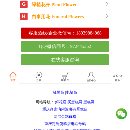
G
绿植花卉 Plant Flower
H
白事用花 Funeral Flowers
客服热线/企业微信号：
18939884868
QQ/微信同号：972445352
在线客服咨询
触屏版
|
电脑版
网站导航：
鲜花店
买蛋糕网
蛋糕网
重庆肖家湾附近哪有蛋糕店
两层蛋糕价格
重庆定制蛋糕店电话号码